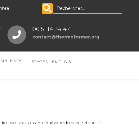
mbre
r
06 51 14 34 47
contact@thermoformer.org
EMBLE VOS
STAGES - EMPLOIS
×
udier avec vous plus en détail votre demande et vous