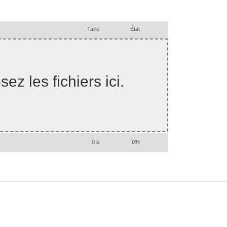
Taille
État
ez les fichiers ici.
0 b
0%