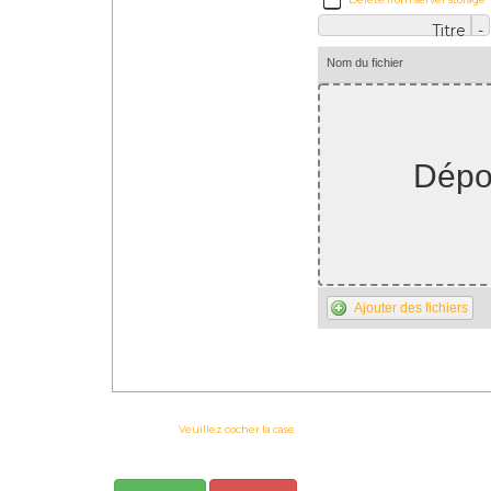
Titre
-
Nom du fichier
Dépos
Ajouter des fichiers
Veuillez cocher la case