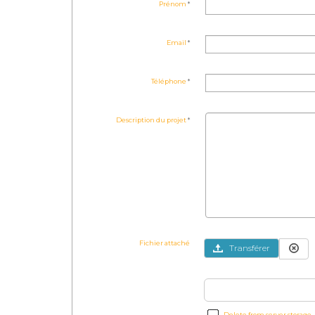
Prénom
Email
Téléphone
Description du projet
Fichier attaché
Transférer
Delete from server storage