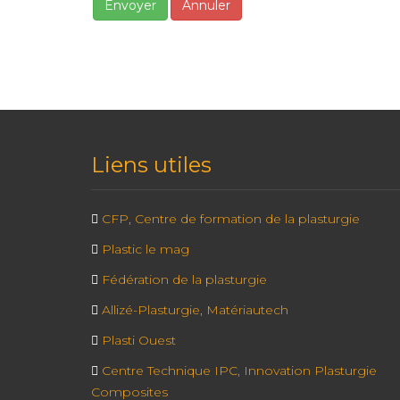
Envoyer
Annuler
Liens utiles
CFP, Centre de formation de la plasturgie
Plastic le mag
Fédération de la plasturgie
Allizé-Plasturgie, Matériautech
Plasti Ouest
Centre Technique IPC, Innovation Plasturgie
Composites