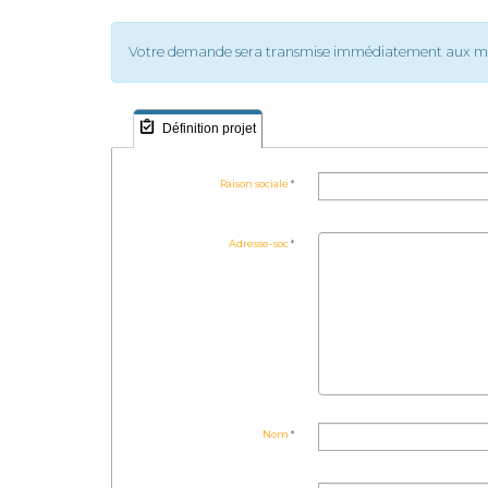
Votre demande sera transmise immédiatement aux membr
Définition projet
Raison sociale
Adresse-soc
Nom