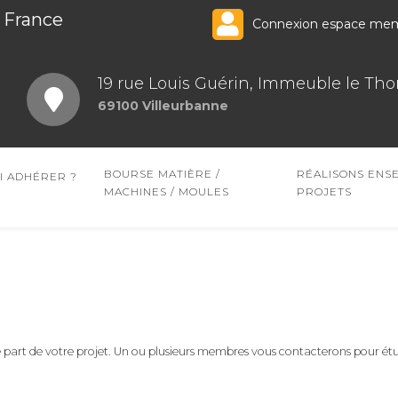
 France
Connexion espace me
19 rue Louis Guérin, Immeuble le Tho
69100 Villeurbanne
BOURSE MATIÈRE /
RÉALISONS ENS
 ADHÉRER ?
MACHINES / MOULES
PROJETS
ire part de votre projet. Un ou plusieurs membres vous contacterons pour ét